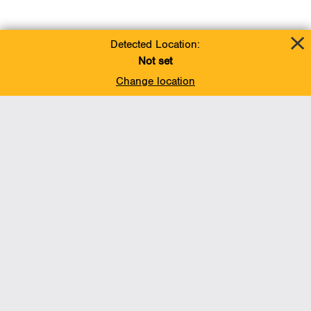
Detected Location:
Not set
Change location
Add To Favorites
BACK TO TOP
Operations
Liquids Pipelines
Gas Transmission, Midstream and LNG