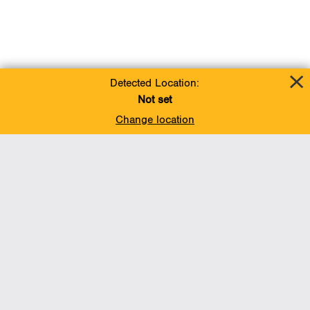
Detected Location:
Not set
Change location
Add To Favorites
BACK TO TOP